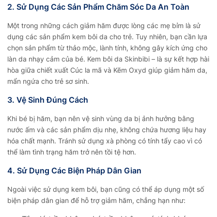
2. Sử Dụng Các Sản Phẩm Chăm Sóc Da An Toàn
Một trong những cách giảm hăm được lòng các mẹ bỉm là sử
dụng các sản phẩm kem bôi da cho trẻ. Tuy nhiên, bạn cần lựa
chọn sản phẩm từ thảo mộc, lành tính, không gây kích ứng cho
làn da nhạy cảm của bé. Kem bôi da Skinbibi – là sự kết hợp hài
hòa giữa chiết xuất Cúc la mã và Kẽm Oxyd giúp giảm hăm da,
mẩn ngứa cho trẻ sơ sinh.
3. Vệ Sinh Đúng Cách
Khi bé bị hăm, bạn nên vệ sinh vùng da bị ảnh hưởng bằng
nước ấm và các sản phẩm dịu nhẹ, không chứa hương liệu hay
hóa chất mạnh. Tránh sử dụng xà phòng có tính tẩy cao vì có
thể làm tình trạng hăm trở nên tồi tệ hơn.
4. Sử Dụng Các Biện Pháp Dân Gian
Ngoài việc sử dụng kem bôi, bạn cũng có thể áp dụng một số
biện pháp dân gian để hỗ trợ giảm hăm, chẳng hạn như: