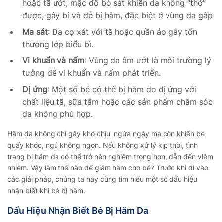
hoặc tã ướt, mặc đồ bó sát khiến da không “thở”
được, gây bí và dễ bị hăm, đặc biệt ở vùng da gấp
Ma sát
: Da cọ xát với tã hoặc quần áo gây tổn
thương lớp biểu bì.
Vi khuẩn và nấm
: Vùng da ẩm ướt là môi trường lý
tưởng để vi khuẩn và nấm phát triển.
Dị ứng
: Một số bé có thể bị hăm do dị ứng với
chất liệu tã, sữa tắm hoặc các sản phẩm chăm sóc
da không phù hợp.
Hăm da không chỉ gây khó chịu, ngứa ngáy mà còn khiến bé
quấy khóc, ngủ không ngon. Nếu không xử lý kịp thời, tình
trạng bị hăm da có thể trở nên nghiêm trọng hơn, dẫn đến viêm
nhiễm. Vậy làm thế nào để giảm hăm cho bé? Trước khi đi vào
các giải pháp, chúng ta hãy cùng tìm hiểu một số dấu hiệu
nhận biết khi bé bị hăm.
Dấu Hiệu Nhận Biết Bé Bị Hăm Da