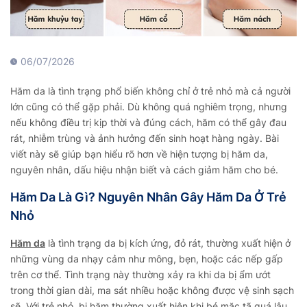
06/07/2026
Hăm da là tình trạng phổ biến không chỉ ở trẻ nhỏ mà cả người
lớn cũng có thể gặp phải. Dù không quá nghiêm trọng, nhưng
nếu không điều trị kịp thời và đúng cách, hăm có thể gây đau
rát, nhiễm trùng và ảnh hưởng đến sinh hoạt hàng ngày. Bài
viết này sẽ giúp bạn hiểu rõ hơn về hiện tượng bị hăm da,
nguyên nhân, dấu hiệu nhận biết và cách giảm hăm cho bé.
Hăm Da Là Gì? Nguyên Nhân Gây Hăm Da Ở Trẻ
Nhỏ
Hăm da
là tình trạng da bị kích ứng, đỏ rát, thường xuất hiện ở
những vùng da nhạy cảm như mông, bẹn, hoặc các nếp gấp
trên cơ thể. Tình trạng này thường xảy ra khi da bị ẩm ướt
trong thời gian dài, ma sát nhiều hoặc không được vệ sinh sạch
sẽ. Với trẻ nhỏ, bị hăm thường xuất hiện khi bé mặc tã quá lâu