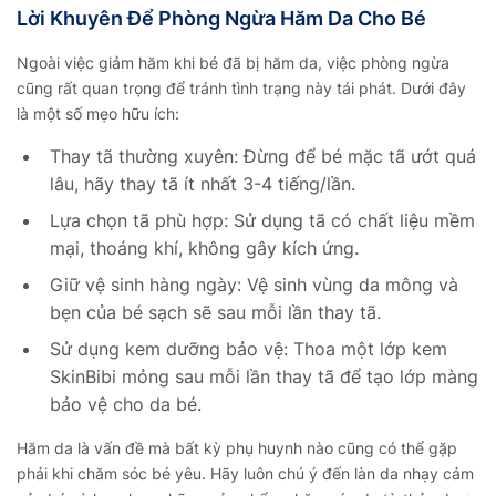
Lời Khuyên Để Phòng Ngừa Hăm Da Cho Bé
Ngoài việc giảm hăm khi bé đã bị hăm da, việc phòng ngừa
cũng rất quan trọng để tránh tình trạng này tái phát. Dưới đây
là một số mẹo hữu ích:
Thay tã thường xuyên: Đừng để bé mặc tã ướt quá
lâu, hãy thay tã ít nhất 3-4 tiếng/lần.
Lựa chọn tã phù hợp: Sử dụng tã có chất liệu mềm
mại, thoáng khí, không gây kích ứng.
Giữ vệ sinh hàng ngày: Vệ sinh vùng da mông và
bẹn của bé sạch sẽ sau mỗi lần thay tã.
Sử dụng kem dưỡng bảo vệ: Thoa một lớp kem
SkinBibi mỏng sau mỗi lần thay tã để tạo lớp màng
bảo vệ cho da bé.
Hăm da là vấn đề mà bất kỳ phụ huynh nào cũng có thể gặp
phải khi chăm sóc bé yêu. Hãy luôn chú ý đến làn da nhạy cảm