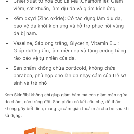
Chiết xuất từ hoa cúc La Mã (Chamomile): Giảm
viêm, sát khuẩn, làm dịu da và giảm kích ứng.
Kẽm oxyd (Zinc oxide): Có tác dụng làm dịu da,
bảo vệ da khỏi kích ứng và hỗ trợ phục hồi vùng
da bị hăm.
Vaseline, Sáp ong trắng, Glycerin, Vitamin E,…:
Giúp dưỡng ẩm, làm mềm da và tăng cường hàng
rào bảo vệ tự nhiên của da.
Sản phẩm không chứa corticoid, không chứa
paraben, phù hợp cho làn da nhạy cảm của trẻ sơ
sinh và trẻ nhỏ
Kem SkinBibi không chỉ giúp giảm hăm mà còn giảm mẩn ngứa
do chàm, côn trùng đốt. Sản phẩm có kết cấu nhẹ, dễ thấm,
không gây bết dính, mang lại cảm giác thoải mái cho bé sau khi
sử dụng.