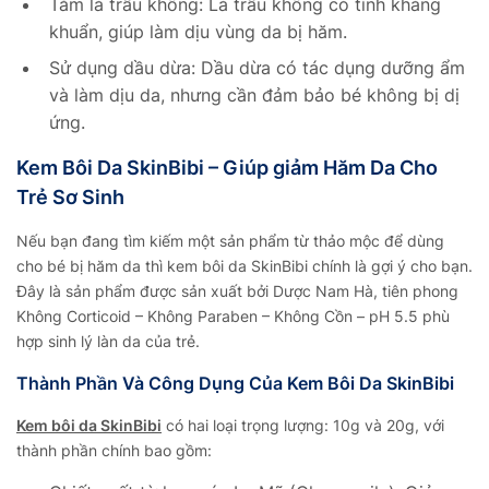
Tắm lá trầu không: Lá trầu không có tính kháng
khuẩn, giúp làm dịu vùng da bị hăm.
Sử dụng dầu dừa: Dầu dừa có tác dụng dưỡng ẩm
và làm dịu da, nhưng cần đảm bảo bé không bị dị
ứng.
Kem Bôi Da SkinBibi – Giúp giảm Hăm Da Cho
Trẻ Sơ Sinh
Nếu bạn đang tìm kiếm một sản phẩm từ thảo mộc để dùng
cho bé bị hăm da thì kem bôi da SkinBibi chính là gợi ý cho bạn.
Đây là sản phẩm được sản xuất bởi Dược Nam Hà, tiên phong
Không Corticoid – Không Paraben – Không Cồn – pH 5.5 phù
hợp sinh lý làn da của trẻ.
Thành Phần Và Công Dụng Của Kem Bôi Da SkinBibi
Kem bôi da SkinBibi
có hai loại trọng lượng: 10g và 20g, với
thành phần chính bao gồm: