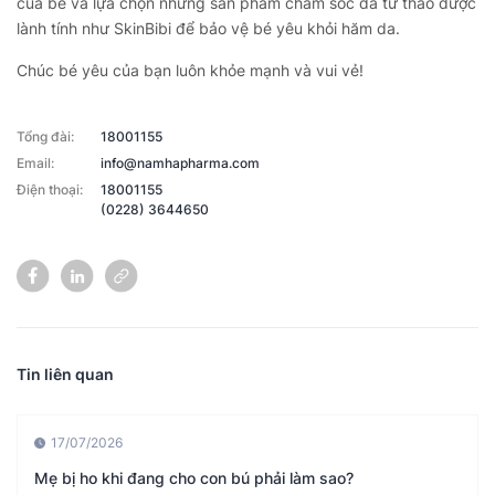
của bé và lựa chọn những sản phẩm chăm sóc da từ thảo dược
lành tính như SkinBibi để bảo vệ bé yêu khỏi hăm da.
Chúc bé yêu của bạn luôn khỏe mạnh và vui vẻ!
Tổng đài:
18001155
Email:
info@namhapharma.com
Điện thoại:
18001155
(0228) 3644650
Tin liên quan
17/07/2026
Mẹ bị ho khi đang cho con bú phải làm sao?