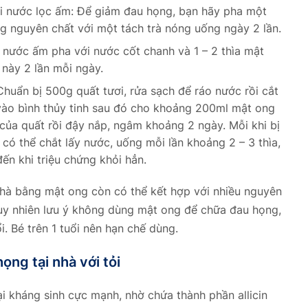
 nước lọc ấm: Để giảm đau họng, bạn hãy pha một
 nguyên chất với một tách trà nóng uống ngày 2 lần.
nước ấm pha với nước cốt chanh và 1 – 2 thìa mật
này 2 lần mỗi ngày.
huẩn bị 500g quất tươi, rửa sạch để ráo nước rồi cắt
 vào bình thủy tinh sau đó cho khoảng 200ml mật ong
của quất rồi đậy nắp, ngâm khoảng 2 ngày. Mỗi khi bị
có thể chắt lấy nước, uống mỗi lần khoảng 2 – 3 thìa,
ến khi triệu chứng khỏi hẳn.
hà bằng mật ong còn có thể kết hợp với nhiều nguyên
 Tuy nhiên lưu ý không dùng mật ong để chữa đau họng,
i. Bé trên 1 tuổi nên hạn chế dùng.
ọng tại nhà với tỏi
i kháng sinh cực mạnh, nhờ chứa thành phần allicin