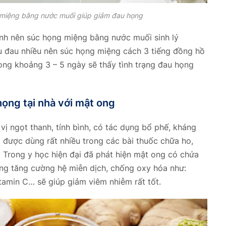
miệng bằng nước muối giúp giảm đau họng
ệnh nên súc họng miệng bằng nước muối sinh lý
u đau nhiều nên súc họng miệng cách 3 tiếng đồng hồ
trong khoảng 3 – 5 ngày sẽ thấy tình trạng đau họng
họng tại nhà với mật ong
ị ngọt thanh, tính bình, có tác dụng bổ phế, kháng
 được dùng rất nhiều trong các bài thuốc chữa ho,
Trong y học hiện đại đã phát hiện mật ong có chứa
ụng tăng cường hệ miễn dịch, chống oxy hóa như:
tamin C… sẽ giúp giảm viêm nhiễm rất tốt.