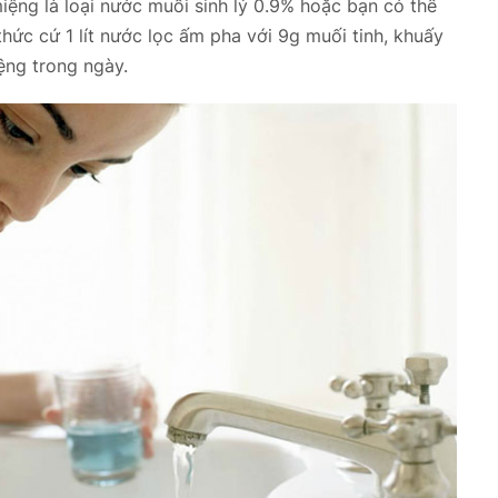
ệng là loại nước muối sinh lý 0.9% hoặc bạn có thể
thức cứ 1 lít nước lọc ấm pha với 9g muối tinh, khuấy
ệng trong ngày.