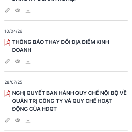
10/04/26
THÔNG BÁO THAY ĐỔI ĐỊA ĐIỂM KINH
DOANH
28/07/25
NGHỊ QUYẾT BAN HÀNH QUY CHẾ NỘI BỘ VỀ
QUẢN TRỊ CÔNG TY VÀ QUY CHẾ HOẠT
ĐỘNG CỦA HĐQT