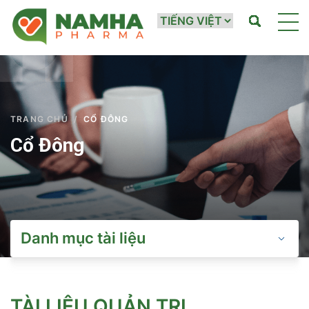
TRANG CHỦ
/
CỔ ĐÔNG
Cổ Đông
Danh mục tài liệu
TÀI LIỆU QUẢN TRỊ