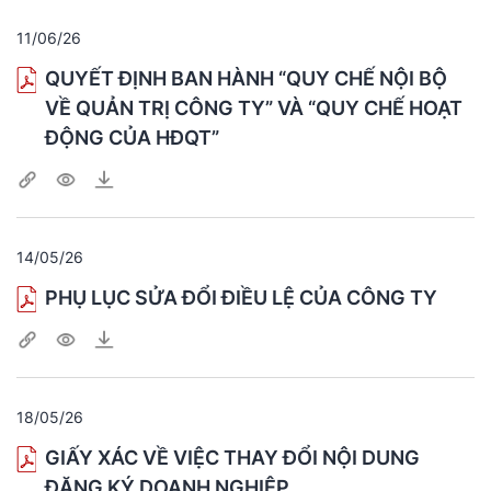
11/06/26
QUYẾT ĐỊNH BAN HÀNH “QUY CHẾ NỘI BỘ
VỀ QUẢN TRỊ CÔNG TY” VÀ “QUY CHẾ HOẠT
ĐỘNG CỦA HĐQT”
14/05/26
PHỤ LỤC SỬA ĐỔI ĐIỀU LỆ CỦA CÔNG TY
18/05/26
GIẤY XÁC VỀ VIỆC THAY ĐỔI NỘI DUNG
ĐĂNG KÝ DOANH NGHIỆP