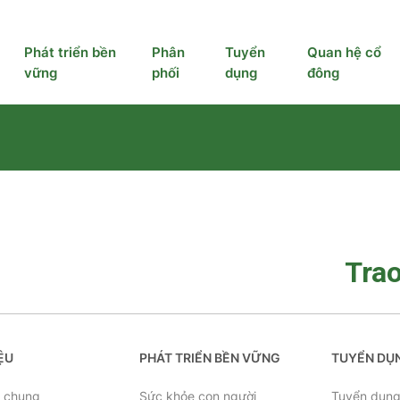
Phát triển bền
Phân
Tuyển
Quan hệ cổ
vững
phối
dụng
đông
Trao
IỆU
PHÁT TRIỂN BỀN VỮNG
TUYỂN DỤ
u chung
Sức khỏe con người
Tuyển dụn