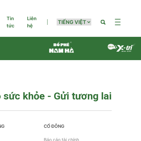
Tin
Liên
tức
hệ
 sức khỏe - Gửi tương lai
NG
CỔ ĐÔNG
g
Báo cáo tài chính