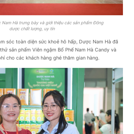
 Nam Hà trưng bày và giới thiệu các sản phẩm Đông
dược chất lượng, uy tín
hăm sóc toàn diện sức khoẻ hô hấp, Dược Nam Hà đã
g thử sản phẩm Viên ngậm Bổ Phế Nam Hà Candy và
hí cho các khách hàng ghé thăm gian hàng.