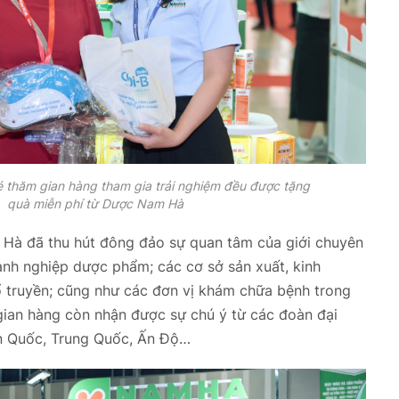
 thăm gian hàng tham gia trải nghiệm đều được tặng
quà miễn phí từ Dược Nam Hà
Hà đã thu hút đông đảo sự quan tâm của giới chuyên
nh nghiệp dược phẩm; các cơ sở sản xuất, kinh
ổ truyền; cũng như các đơn vị khám chữa bệnh trong
 gian hàng còn nhận được sự chú ý từ các đoàn đại
àn Quốc, Trung Quốc, Ấn Độ…