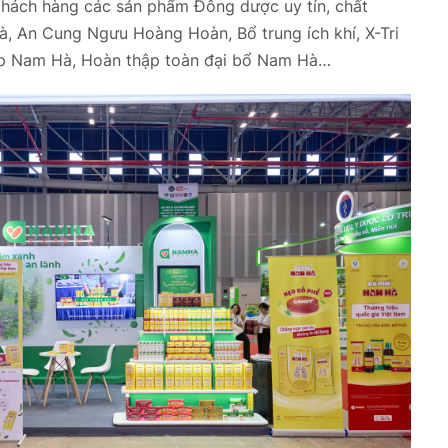
khách hàng các sản phẩm Đông dược uy tín, chất
, An Cung Ngưu Hoàng Hoàn, Bổ trung ích khí, X-Tri
p Nam Hà, Hoàn thập toàn đại bổ Nam Hà…