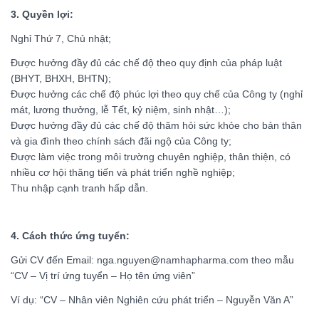
3. Quyền lợi:
No file chosen
Nghỉ Thứ 7, Chủ nhật;
Được hưởng đầy đủ các chế độ theo quy định của pháp luật
(*) Hồ sơ đính kèm định dạng .pdf, kích cỡ < 8MB
(BHYT, BHXH, BHTN);
GỬI THÔNG TIN
Được hưởng các chế độ phúc lợi theo quy chế của Công ty (nghỉ
mát, lương thưởng, lễ Tết, kỷ niệm, sinh nhật…);
Được hưởng đầy đủ các chế độ thăm hỏi sức khỏe cho bản thân
và gia đình theo chính sách đãi ngộ của Công ty;
Được làm việc trong môi trường chuyên nghiệp, thân thiện, có
nhiều cơ hội thăng tiến và phát triển nghề nghiệp;
Thu nhập cạnh tranh hấp dẫn.
4. Cách thức ứng tuyển:
Gửi CV đến Email: nga.nguyen@namhapharma.com theo mẫu
“CV – Vị trí ứng tuyển – Họ tên ứng viên”
Ví dụ: “CV – Nhân viên Nghiên cứu phát triển – Nguyễn Văn A”