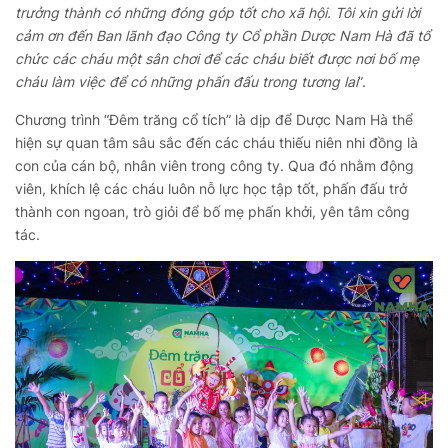
trưởng thành có những đóng góp tốt cho xã hội. Tôi xin gửi lời
cảm ơn đến Ban lãnh đạo Công ty Cổ phần Dược Nam Hà đã tổ
chức các cháu một sân chơi để các cháu biết được nơi bố mẹ
cháu làm việc để có những phấn đấu trong tương lai
”.
Chương trình “Đêm trăng cổ tích” là dịp để Dược Nam Hà thể
hiện sự quan tâm sâu sắc đến các cháu thiếu niên nhi đồng là
con của cán bộ, nhân viên trong công ty. Qua đó nhằm động
viên, khích lệ các cháu luôn nỗ lực học tập tốt, phấn đấu trở
thành con ngoan, trò giỏi để bố mẹ phấn khởi, yên tâm công
tác.