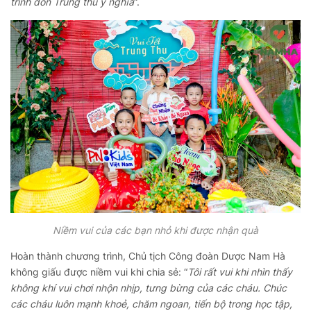
trình đón Trung thu ý nghĩa
“.
Niềm vui của các bạn nhỏ khi được nhận quà
Hoàn thành chương trình, Chủ tịch Công đoàn Dược Nam Hà
không giấu được niềm vui khi chia sẻ: “
Tôi rất vui khi nhìn thấy
không khí vui chơi nhộn nhịp, tưng bừng của các cháu. Chúc
các cháu luôn mạnh khoẻ, chăm ngoan, tiến bộ trong học tập,