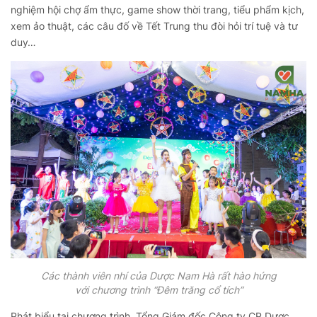
nghiệm hội chợ ẩm thực, game show thời trang, tiểu phẩm kịch,
xem ảo thuật, các câu đố về Tết Trung thu đòi hỏi trí tuệ và tư
duy…
Các thành viên nhí của Dược Nam Hà rất hào hứng
với chương trình “Đêm trăng cổ tích”
Phát biểu tại chương trình, Tổng Giám đốc Công ty CP Dược