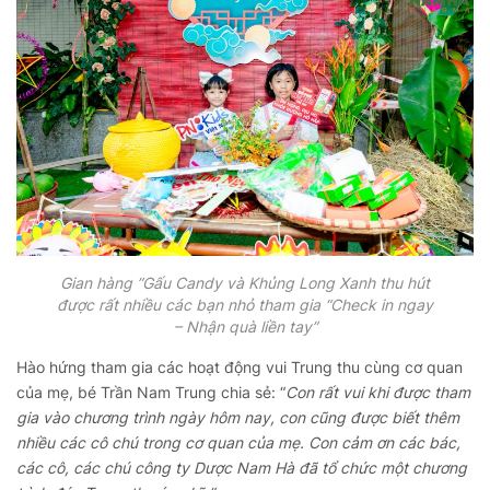
Gian hàng ”Gấu Candy và Khủng Long Xanh thu hút
được rất nhiều các bạn nhỏ tham gia “Check in ngay
– Nhận quà liền tay”
Hào hứng tham gia các hoạt động vui Trung thu cùng cơ quan
của mẹ, bé Trần Nam Trung chia sẻ: “
Con rất vui khi được tham
gia vào chương trình ngày hôm nay, con cũng được biết thêm
nhiều các cô chú trong cơ quan của mẹ. Con cảm ơn các bác,
các cô, các chú công ty Dược Nam Hà đã tổ chức một chương