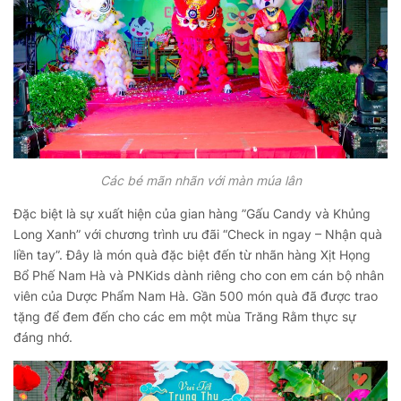
Các bé mãn nhãn với màn múa lân
Đặc biệt là sự xuất hiện của gian hàng ”Gấu Candy và Khủng
Long Xanh” với chương trình ưu đãi “Check in ngay – Nhận quà
liền tay”. Đây là món quà đặc biệt đến từ nhãn hàng Xịt Họng
Bổ Phế Nam Hà và PNKids dành riêng cho con em cán bộ nhân
viên của Dược Phẩm Nam Hà. Gần 500 món quà đã được trao
tặng để đem đến cho các em một mùa Trăng Rằm thực sự
đáng nhớ.