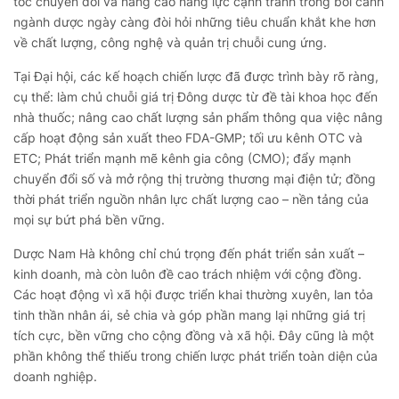
tốc chuyển đổi và nâng cao năng lực cạnh tranh trong bối cảnh
ngành dược ngày càng đòi hỏi những tiêu chuẩn khắt khe hơn
về chất lượng, công nghệ và quản trị chuỗi cung ứng.
Tại Đại hội, các kế hoạch chiến lược đã được trình bày rõ ràng,
cụ thể: làm chủ chuỗi giá trị Đông dược từ đề tài khoa học đến
nhà thuốc; nâng cao chất lượng sản phẩm thông qua việc nâng
cấp hoạt động sản xuất theo FDA-GMP; tối ưu kênh OTC và
ETC; Phát triển mạnh mẽ kênh gia công (CMO); đẩy mạnh
chuyển đổi số và mở rộng thị trường thương mại điện tử; đồng
thời phát triển nguồn nhân lực chất lượng cao – nền tảng của
mọi sự bứt phá bền vững.
Dược Nam Hà không chỉ chú trọng đến phát triển sản xuất –
kinh doanh, mà còn luôn đề cao trách nhiệm với cộng đồng.
Các hoạt động vì xã hội được triển khai thường xuyên, lan tỏa
tinh thần nhân ái, sẻ chia và góp phần mang lại những giá trị
tích cực, bền vững cho cộng đồng và xã hội. Đây cũng là một
phần không thể thiếu trong chiến lược phát triển toàn diện của
doanh nghiệp.