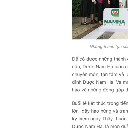
Những thành tựu củ
Để có được những thành q
nữa, Dược Nam Hà luôn có
chuyên môn, tận tâm và lu
đình Dược Nam Hà. Và mỗ
hào về những đóng góp 
Buổi lễ kết thúc trong ti
lớn” đầy hào hứng và trà
kỷ niệm ngày Thầy thuốc 
Dược Nam Hà, là món quà 