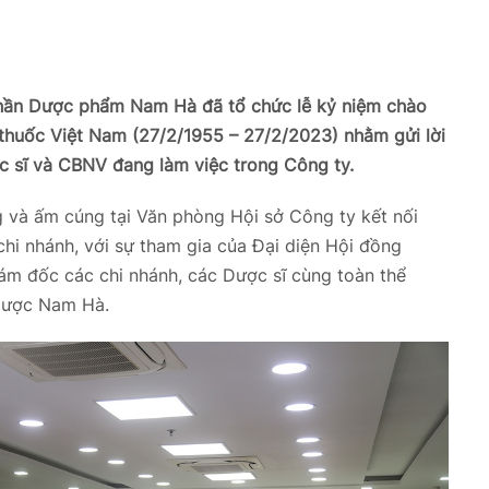
phần Dược phẩm Nam Hà đã tổ chức
lễ kỷ niệm chào
huốc Việt Nam (27/2/1955 – 27/2/2023) nhằm gửi lời
ợc sĩ và CBNV đang làm việc trong Công ty.
ng và ấm cúng tại Văn phòng Hội sở Công ty kết nối
chi nhánh, với sự tham gia của Đại diện Hội đồng
iám đốc các chi nhánh, các Dược sĩ cùng toàn thể
Dược Nam Hà.