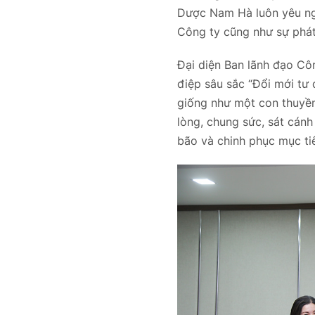
Dược Nam Hà luôn yêu ngh
Công ty cũng như sự phát
Đại diện Ban lãnh đạo Cô
điệp sâu sắc “Đổi mới tư
giống như một con thuyề
lòng, chung sức, sát cán
bão và chinh phục mục tiê