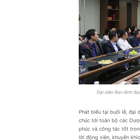
Đại diện Ban lãnh đạ
Phát biểu tại buổi lễ, đ
chúc tới toàn bộ các Dượ
phúc và công tác tốt tron
lời động viên, khuyến kh