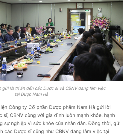
o gửi lời tri ân đến các Dược sĩ và CBNV đang làm việc
tại Dược Nam Hà
ại diện Công ty Cổ phần Dược phẩm Nam Hà gửi lời
c sĩ, CBNV cùng với gia đình luôn mạnh khỏe, hạnh
g sự nghiệp vì sức khỏe của nhân dân. Đồng thời, gửi
ích các Dược sĩ cũng như CBNV đang làm việc tại