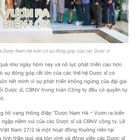
a Dược Nam Hà luôn có sự đóng góp của các Dược sĩ
uả như ngày hôm nay và nỗ lực phát triển cao hơn
 sự đóng góp rất lớn của các thế hệ Dược sĩ có
ôn hết mình vì sự phát triển không ngừng của đại gia
i Dược sĩ, CBNV trong toàn Công ty đều có quyền tự
đó.
ếng hô vang
thông điệp “Dược Nam Hà – Vươn ra biển
n ngập niềm vui của các Dược sĩ và CBNV công ty. Lễ
Việt Nam 27/2 là một hoạt đồng thường niên tại
tinh thần quý giá tôn vinh và động viên các Dược sĩ