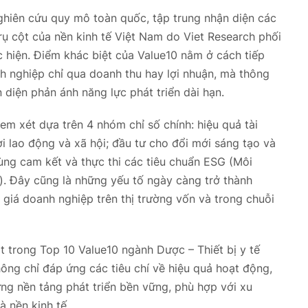
nghiên cứu quy mô toàn quốc, tập trung nhận diện các
trụ cột của nền kinh tế Việt Nam do Viet Research phối
 hiện. Điểm khác biệt của Value10 nằm ở cách tiếp
h nghiệp chỉ qua doanh thu hay lợi nhuận, mà thông
n diện phản ánh năng lực phát triển dài hạn.
m xét dựa trên 4 nhóm chỉ số chính: hiệu quả tài
i lao động và xã hội; đầu tư cho đổi mới sáng tạo và
cùng cam kết và thực thi các tiêu chuẩn ESG (Môi
ị). Đây cũng là những yếu tố ngày càng trở thành
giá doanh nghiệp trên thị trường vốn và trong chuỗi
trong Top 10 Value10 ngành Dược – Thiết bị y tế
ông chỉ đáp ứng các tiêu chí về hiệu quả hoạt động,
g nền tảng phát triển bền vững, phù hợp với xu
 nền kinh tế.