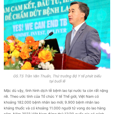
GS.TS Trần Văn Thuấn, Thứ trưởng Bộ Y tế phát biểu
tại buổi lễ
Mặc dù vậy, tình hình dịch tễ bệnh lao tại nước ta còn rất nặng
nề. Theo ước tính của Tổ chức Y tế Thế giới, Việt Nam có
khoảng 182.000 bệnh nhân lao mới; 9.900 bệnh nhân lao
kháng thuốc và có khoảng 11.000 người tử vong do lao hàng
năm. Năm 2023 Việt Nam đứng thứ 12/30 quốc gia có gánh