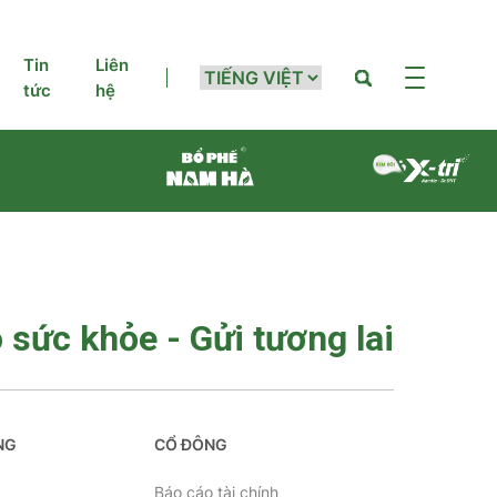
Tin
Liên
tức
hệ
 sức khỏe - Gửi tương lai
NG
CỔ ĐÔNG
g
Báo cáo tài chính