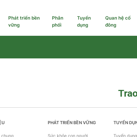
Phát triển bền
Phân
Tuyển
Quan hệ cổ
vững
phối
dụng
đông
Trao
IỆU
PHÁT TRIỂN BỀN VỮNG
TUYỂN DỤ
u chung
Sức khỏe con người
Tuyển dụn