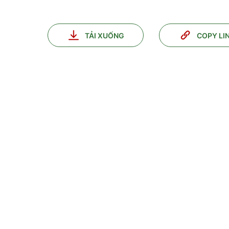
TẢI XUỐNG
COPY LI