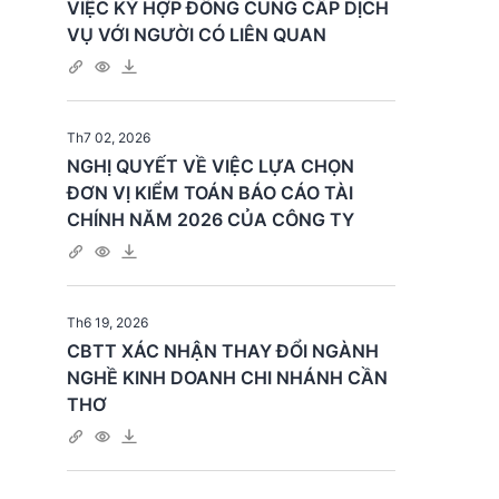
VIỆC KÝ HỢP ĐỒNG CUNG CẤP DỊCH
VỤ VỚI NGƯỜI CÓ LIÊN QUAN
Th7 02, 2026
NGHỊ QUYẾT VỀ VIỆC LỰA CHỌN
ĐƠN VỊ KIỂM TOÁN BÁO CÁO TÀI
CHÍNH NĂM 2026 CỦA CÔNG TY
Th6 19, 2026
CBTT XÁC NHẬN THAY ĐỔI NGÀNH
NGHỀ KINH DOANH CHI NHÁNH CẦN
THƠ