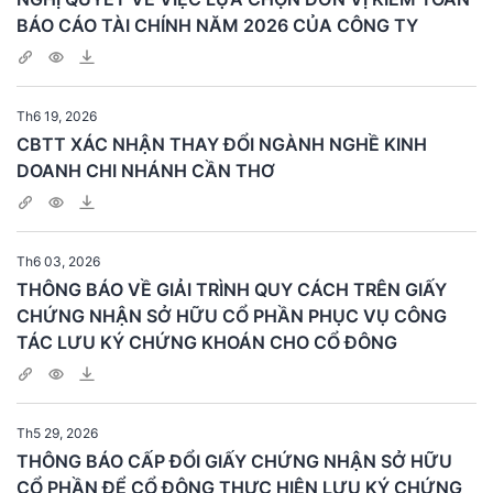
BÁO CÁO TÀI CHÍNH NĂM 2026 CỦA CÔNG TY
Th6 19, 2026
CBTT XÁC NHẬN THAY ĐỔI NGÀNH NGHỀ KINH
DOANH CHI NHÁNH CẦN THƠ
Th6 03, 2026
THÔNG BÁO VỀ GIẢI TRÌNH QUY CÁCH TRÊN GIẤY
CHỨNG NHẬN SỞ HỮU CỔ PHẦN PHỤC VỤ CÔNG
TÁC LƯU KÝ CHỨNG KHOÁN CHO CỔ ĐÔNG
Th5 29, 2026
THÔNG BÁO CẤP ĐỔI GIẤY CHỨNG NHẬN SỞ HỮU
CỔ PHẦN ĐỂ CỔ ĐÔNG THỰC HIỆN LƯU KÝ CHỨNG