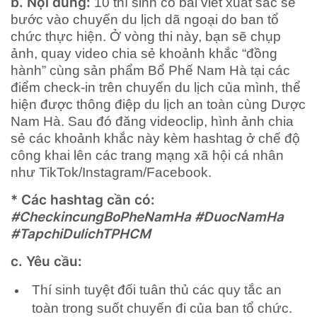
b. Nội dung:
10 thí sinh có bài viết xuất sắc sẽ
bước vào chuyến du lịch dã ngoại do ban tổ
chức thực hiện. Ở vòng thi này, bạn sẽ chụp
ảnh, quay video chia sẻ khoảnh khắc “đồng
hành” cùng sản phẩm Bổ Phế Nam Hà tại các
điểm check-in trên chuyến du lịch của mình, thể
hiện được thông điệp du lịch an toàn cùng Dược
Nam Hà. Sau đó đăng videoclip, hình ảnh chia
sẻ các khoảnh khắc này kèm hashtag ở chế độ
công khai lên các trang mạng xã hội cá nhân
như TikTok/Instagram/Facebook.
* Các hashtag cần có:
#CheckincungBoPheNamHa #DuocNamHa
#TapchiDulichTPHCM
c. Yêu cầu:
Thí sinh tuyệt đối tuân thủ các quy tắc an
toàn trong suốt chuyến đi của ban tổ chức.