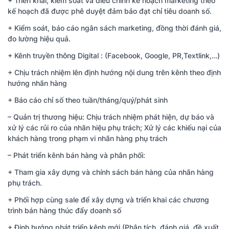
+ Triển khai, kiểm soát và điều chỉnh kế hoạch marketing theo
kế hoạch đã được phê duyệt đảm bảo đạt chỉ tiêu doanh số.
+ Kiểm soát, báo cáo ngân sách marketing, đồng thời đánh giá,
đo lường hiệu quả.
+ Kênh truyền thông Digital : (Facebook, Google, PR,Textlink,…)
+ Chịu trách nhiệm lên định hướng nội dung trên kênh theo định
hướng nhãn hàng
+ Báo cáo chỉ số theo tuần/tháng/quý/phát sinh
– Quản trị thương hiệu: Chịu trách nhiệm phát hiện, dự báo và
xử lý các rủi ro của nhãn hiệu phụ trách; Xử lý các khiếu nại của
khách hàng trong phạm vi nhãn hàng phụ trách
– Phát triển kênh bán hàng và phân phối:
+ Tham gia xây dựng và chính sách bán hàng của nhãn hàng
phụ trách.
+ Phối hợp cùng sale để xây dựng và triển khai các chương
trình bán hàng thúc đẩy doanh số
+ Định hướng phát triển kênh mới (Phân tích, đánh giá, đề xuất