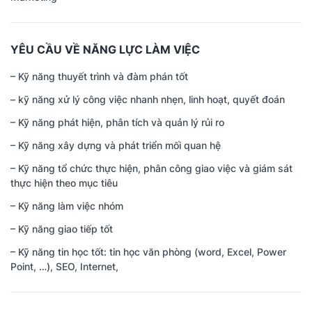
Thông tin ứng viên
YÊU CẦU VỀ NĂNG LỰC LÀM VIỆC
– Kỹ năng thuyết trình và đàm phán tốt
– kỹ năng xử lý công việc nhanh nhẹn, linh hoạt, quyết đoán
– Kỹ năng phát hiện, phân tích và quản lý rủi ro
– Kỹ năng xây dựng và phát triển mối quan hệ
– Kỹ năng tổ chức thực hiện, phân công giao việc và giám sát
No file chosen
thực hiện theo mục tiêu
(*) Hồ sơ đính kèm định dạng .pdf, kích cỡ < 8MB
– Kỹ năng làm việc nhóm
– Kỹ năng giao tiếp tốt
GỬI THÔNG TIN
– Kỹ năng tin học tốt: tin học văn phòng (word, Excel, Power
Point, …), SEO, Internet,